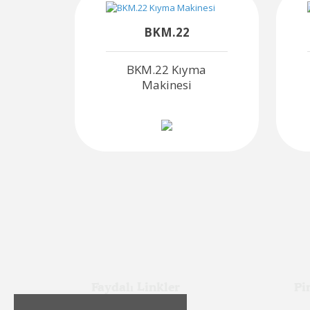
BKM.22
a
BKM.22 Kıyma
Makinesi
Faydalı Linkler
Pi