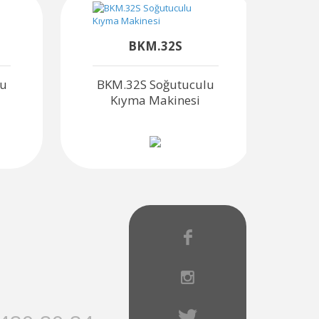
BKM.32S
lu
BKM.32S Soğutuculu
BP
Kıyma Makinesi