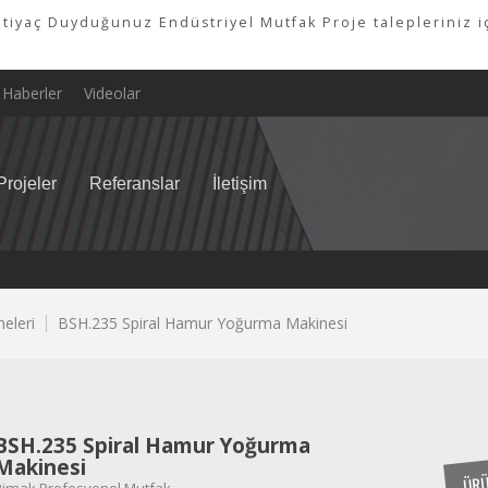
tiyaç Duyduğunuz Endüstriyel Mutfak Proje talepleriniz iç
Haberler
Videolar
Projeler
Referanslar
İletişim
eleri
BSH.235 Spiral Hamur Yoğurma Makinesi
BSH.235 Spiral Hamur Yoğurma
Makinesi
ÜRÜ