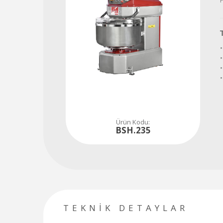
Tüm soru, talep ve ihtiyaçlarınız için hemen iletişime geçiniz...
480
80
84
•
Ürün Kodu:
BSH.235
TEKNİK DETAYLAR