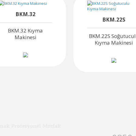
BKM.32
BKM.22S
BKM.32 Kıyma
BKM.22S Soğutucu
Makinesi
Kıyma Makinesi
mak Profesyonel Mutfak