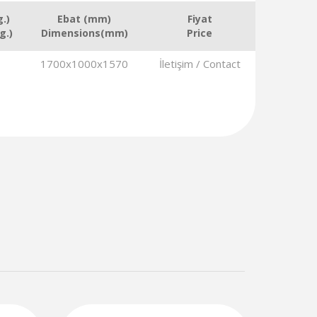
g.)
Ebat (mm)
Fiyat
g.)
Dimensions(mm)
Price
1700x1000x1570
İletişim / Contact