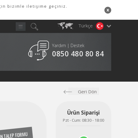
in bizimle iletişime geçiniz.
x
Türkçe
Yardım | Destek
Y
0850 480 80 84
A
Geri Dön
Ürün Siparişi
Pzt - Cum: 08:30 - 18:00
N TALEP FORMU