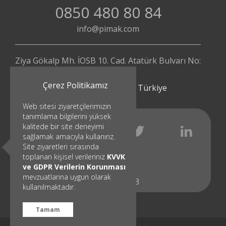
0850 480 80 84
info@pimak.com
Ziya Gökalp Mh. İOSB 10. Cad. Atatürk Bulvarı No:
112/4
Çerez Politikamız
Başakşehir - İstanbul | Türkiye
Web sitesi ziyaretçilerimizin
tanımlama bilgilerini yüksek
kalitede bir site deneyimi
sağlamak amacıyla kullanırız.
Site ziyaretleri sırasında
toplanan kişisel verileriniz
KVVK
ve GDPR Verilerin Korunması
mevzuatlarına uygun olarak
© 1991 - 2023
kullanılmaktadır.
Tamam