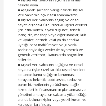
■ Kişisel Veri Sahibi’nin açık rızası olması
halinde veya
■ Aşağıdaki şartların varlığı halinde Kişisel
Veri Sahibi’nin açık rızası aranmaksızın;
■ Kişisel Veri Sahibi’nin sağlığı ve cinsel
hayatı dışındaki Özel Nitelikli Kişisel Veriler’i
(ırk, etnik köken, siyasi düşünce, felsefi
inanç, din, mezhep veya diğer inançlar, kılık
ve kıyafet, dernek, vakıf ya da sendika
üyeliği, ceza mahkûmiyeti ve güvenlik
tedbirleriyle ilgili veriler ile biyometrik ve
genetik verilerdir), kanunlarda öngörülen
hallerde,
■ Kişisel Veri Sahibi’nin sağlığına ve cinsel
hayatına ilişkin Özel Nitelikli Kişisel Veriler’i
ise ancak kamu sağlığının korunması,
koruyucu hekimlik, tıbbi teşhis, tedavi ve
bakım hizmetlerinin yürütülmesi, sağlık
hizmetleri ile finansmanının planlanması ve
yönetimi amacıyla, sır saklama yükümlülüğü
altında bulunan kişiler veya yetkili kurum ve
kuruluşlar tarafından.