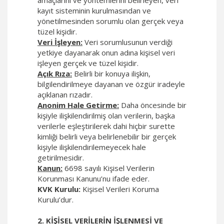
amaçlarını ve yöntemlerini belirleyen, veri
kayıt sisteminin kurulmasından ve
yönetilmesinden sorumlu olan gerçek veya
tüzel kişidir.
Veri İşleyen:
Veri sorumlusunun verdiği
yetkiye dayanarak onun adına kişisel veri
işleyen gerçek ve tüzel kişidir.
Açık Rıza:
Belirli bir konuya ilişkin,
bilgilendirilmeye dayanan ve özgür iradeyle
açıklanan rızadır.
Anonim Hale Getirme:
Daha öncesinde bir
kişiyle ilişkilendirilmiş olan verilerin, başka
verilerle eşleştirilerek dahi hiçbir surette
kimliği belirli veya belirlenebilir bir gerçek
kişiyle ilişkilendirilemeyecek hale
getirilmesidir.
Kanun:
6698 sayılı Kişisel Verilerin
Korunması Kanunu’nu ifade eder.
KVK Kurulu:
Kişisel Verileri Koruma
Kurulu’dur.
2. KİŞİSEL VERİLERİN İŞLENMESİ VE