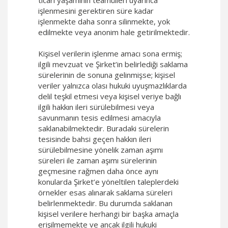
ticari yaşamının teamülleri uyarınca
işlenmesini gerektiren süre kadar
işlenmekte daha sonra silinmekte, yok
edilmekte veya anonim hale getirilmektedir.
Kişisel verilerin işlenme amacı sona ermiş;
ilgili mevzuat ve Şirket’in belirlediği saklama
sürelerinin de sonuna gelinmişse; kişisel
veriler yalnızca olası hukuki uyuşmazlıklarda
delil teşkil etmesi veya kişisel veriye bağlı
ilgili hakkın ileri sürülebilmesi veya
savunmanın tesis edilmesi amacıyla
saklanabilmektedir. Buradaki sürelerin
tesisinde bahsi geçen hakkın ileri
sürülebilmesine yönelik zaman aşımı
süreleri ile zaman aşımı sürelerinin
geçmesine rağmen daha önce aynı
konularda Şirket’e yöneltilen taleplerdeki
örnekler esas alınarak saklama süreleri
belirlenmektedir. Bu durumda saklanan
kişisel verilere herhangi bir başka amaçla
erişilmemekte ve ancak ilgili hukuki