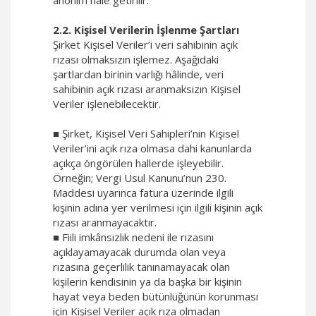
anonim hale getirilir.
2.2. Kişisel Verilerin İşlenme Şartları
Şirket Kişisel Veriler’i veri sahibinin açık
rızası olmaksızın işlemez. Aşağıdaki
şartlardan birinin varlığı hâlinde, veri
sahibinin açık rızası aranmaksızın Kişisel
Veriler işlenebilecektir.
■ Şirket, Kişisel Veri Sahipleri’nin Kişisel
Veriler’ini açık rıza olmasa dahi kanunlarda
açıkça öngörülen hallerde işleyebilir.
Örneğin; Vergi Usul Kanunu’nun 230.
Maddesi uyarınca fatura üzerinde ilgili
kişinin adına yer verilmesi için ilgili kişinin açık
rızası aranmayacaktır.
■ Fiili imkânsızlık nedeni ile rızasını
açıklayamayacak durumda olan veya
rızasına geçerlilik tanınamayacak olan
kişilerin kendisinin ya da başka bir kişinin
hayat veya beden bütünlüğünün korunması
için Kişisel Veriler açık rıza olmadan