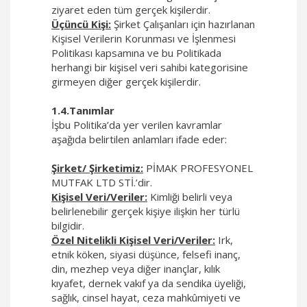
ziyaret eden tüm gerçek kişilerdir.
Üçüncü Kişi:
Şirket Çalışanları için hazırlanan
Kişisel Verilerin Korunması ve İşlenmesi
Politikası kapsamına ve bu Politikada
herhangi bir kişisel veri sahibi kategorisine
girmeyen diğer gerçek kişilerdir.
1.4.Tanımlar
İşbu Politika’da yer verilen kavramlar
aşağıda belirtilen anlamları ifade eder:
Şirket/ Şirketimiz:
PİMAK PROFESYONEL
MUTFAK LTD STİ.’dir.
Kişisel Veri/Veriler:
Kimliği belirli veya
belirlenebilir gerçek kişiye ilişkin her türlü
bilgidir.
Özel Nitelikli Kişisel Veri/Veriler:
Irk,
etnik köken, siyasi düşünce, felsefi inanç,
din, mezhep veya diğer inançlar, kılık
kıyafet, dernek vakıf ya da sendika üyeliği,
sağlık, cinsel hayat, ceza mahkûmiyeti ve