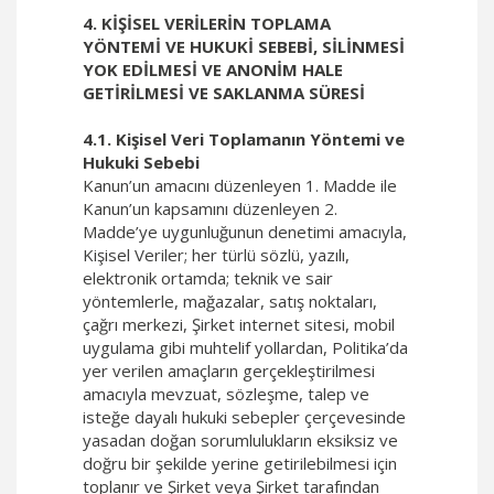
4. KİŞİSEL VERİLERİN TOPLAMA
YÖNTEMİ VE HUKUKİ SEBEBİ, SİLİNMESİ
YOK EDİLMESİ VE ANONİM HALE
GETİRİLMESİ VE SAKLANMA SÜRESİ
4.1. Kişisel Veri Toplamanın Yöntemi ve
Hukuki Sebebi
Kanun’un amacını düzenleyen 1. Madde ile
Kanun’un kapsamını düzenleyen 2.
Madde’ye uygunluğunun denetimi amacıyla,
Kişisel Veriler; her türlü sözlü, yazılı,
elektronik ortamda; teknik ve sair
yöntemlerle, mağazalar, satış noktaları,
çağrı merkezi, Şirket internet sitesi, mobil
uygulama gibi muhtelif yollardan, Politika’da
yer verilen amaçların gerçekleştirilmesi
amacıyla mevzuat, sözleşme, talep ve
isteğe dayalı hukuki sebepler çerçevesinde
yasadan doğan sorumlulukların eksiksiz ve
doğru bir şekilde yerine getirilebilmesi için
toplanır ve Şirket veya Şirket tarafından