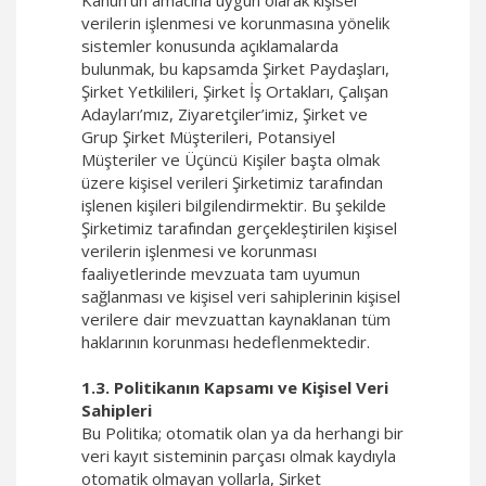
Kanun’un amacına uygun olarak kişisel
verilerin işlenmesi ve korunmasına yönelik
sistemler konusunda açıklamalarda
bulunmak, bu kapsamda Şirket Paydaşları,
Şirket Yetkilileri, Şirket İş Ortakları, Çalışan
Adayları’mız, Ziyaretçiler’imiz, Şirket ve
Grup Şirket Müşterileri, Potansiyel
Müşteriler ve Üçüncü Kişiler başta olmak
üzere kişisel verileri Şirketimiz tarafından
işlenen kişileri bilgilendirmektir. Bu şekilde
Şirketimiz tarafından gerçekleştirilen kişisel
verilerin işlenmesi ve korunması
faaliyetlerinde mevzuata tam uyumun
sağlanması ve kişisel veri sahiplerinin kişisel
verilere dair mevzuattan kaynaklanan tüm
haklarının korunması hedeflenmektedir.
1.3. Politikanın Kapsamı ve Kişisel Veri
Sahipleri
Bu Politika; otomatik olan ya da herhangi bir
veri kayıt sisteminin parçası olmak kaydıyla
otomatik olmayan yollarla, Şirket