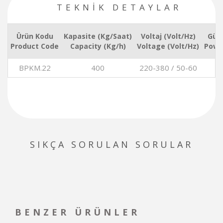
TEKNİK DETAYLAR
Ürün Kodu
Kapasite (Kg/Saat)
Voltaj (Volt/Hz)
Güç
Product Code
Capacity (Kg/h)
Voltage (Volt/Hz)
Powe
BPKM.22
400
220-380 / 50-60
1
SIKÇA SORULAN SORULAR
BENZER ÜRÜNLER