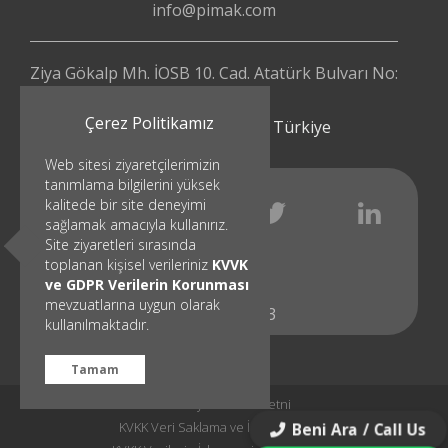
info@pimak.com
Ziya Gökalp Mh. İOSB 10. Cad. Atatürk Bulvarı No:
112/4
Çerez Politikamız
Başakşehir - İstanbul | Türkiye
Web sitesi ziyaretçilerimizin
tanımlama bilgilerini yüksek
kalitede bir site deneyimi
sağlamak amacıyla kullanırız.
Site ziyaretleri sırasında
toplanan kişisel verileriniz
KVVK
ve GDPR Verilerin Korunması
mevzuatlarına uygun olarak
© 1991 - 2023
kullanılmaktadır.
Tamam
KVKK Aydınlatma Metni
KVKK Veri Saklama ve İmha Politikası
Beni Ara / Call Us