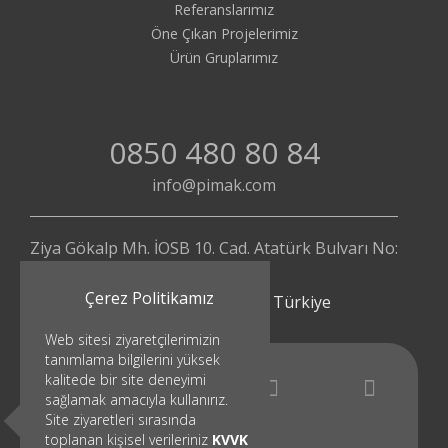
Referanslarımız
Öne Çıkan Projelerimiz
Ürün Gruplarımız
0850 480 80 84
info@pimak.com
Ziya Gökalp Mh. İOSB 10. Cad. Atatürk Bulvarı No:
112/4
Çerez Politikamız
Başakşehir - İstanbul | Türkiye
Web sitesi ziyaretçilerimizin
tanımlama bilgilerini yüksek
kalitede bir site deneyimi
sağlamak amacıyla kullanırız.
Site ziyaretleri sırasında
toplanan kişisel verileriniz
KVVK