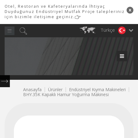
Otel, Restoran ve Kafeteryalarında İhtiyaç
x
Duyduğunuz Endüstriyel Mutfak Proje talepleriniz
için bizimle iletişime geçiniz.
Türkçe
ÜRÜN GRUPLARIMIZ
Yılı
Ayın
PİMAK
PROFESYONEL
MUTFAK LTD.
Tüm soru, talep ve ihtiyaçlarınız için hemen iletişime geçiniz...
600
Piliç
Endüstriyel
Et
Tepsi
Çamaşırhane
700
900
Döner
Kafeterya
Döner
Endüstriyel
Servis
Snack
Fırınlar
Çevirme
Kıyma
Soslama
Taşıma
&
ŞTİ.
Serisi
Serisi
Makineleri
Ekipmanları
Robotları
Buzdolabı
Hatları
Serisi
Makinesi
Makinesi
Makinesi
Arabaları
Bulaşıkhane
0850
480
Anasayfa
Ürünler
Endüstriyel Kıyma Makineleri
BHY.35K Kapaklı Hamur Yoğurma Makinesi
80
84