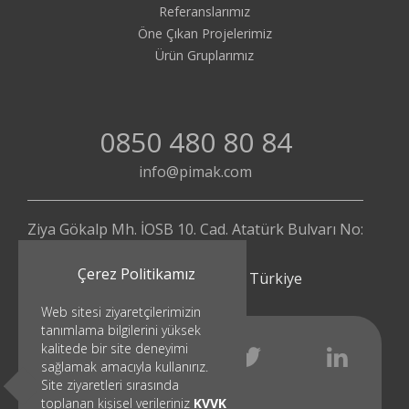
Referanslarımız
Öne Çıkan Projelerimiz
Ürün Gruplarımız
0850 480 80 84
info@pimak.com
Ziya Gökalp Mh. İOSB 10. Cad. Atatürk Bulvarı No:
112/4
Çerez Politikamız
Başakşehir - İstanbul | Türkiye
Web sitesi ziyaretçilerimizin
tanımlama bilgilerini yüksek
kalitede bir site deneyimi
sağlamak amacıyla kullanırız.
Site ziyaretleri sırasında
toplanan kişisel verileriniz
KVVK