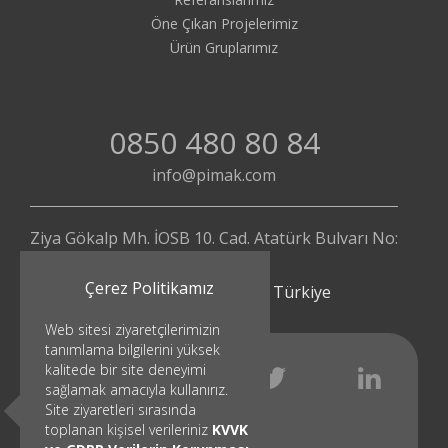
Öne Çıkan Projelerimiz
Ürün Gruplarımız
0850 480 80 84
info@pimak.com
Ziya Gökalp Mh. İOSB 10. Cad. Atatürk Bulvarı No:
112/4
Çerez Politikamız
Başakşehir - İstanbul | Türkiye
Web sitesi ziyaretçilerimizin
tanımlama bilgilerini yüksek
kalitede bir site deneyimi
sağlamak amacıyla kullanırız.
Site ziyaretleri sırasında
toplanan kişisel verileriniz
KVVK