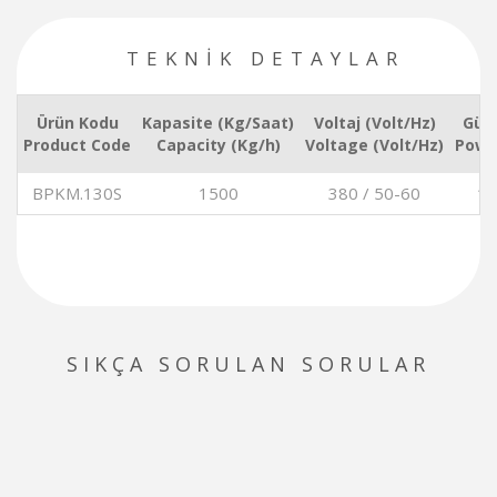
TEKNİK DETAYLAR
Ürün Kodu
Kapasite (Kg/Saat)
Voltaj (Volt/Hz)
Güç
Product Code
Capacity (Kg/h)
Voltage (Volt/Hz)
Powe
BPKM.130S
1500
380 / 50-60
11
SIKÇA SORULAN SORULAR