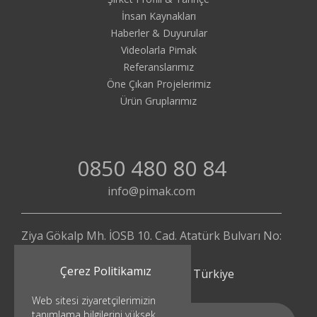
İnsan Kaynakları
Haberler & Duyurular
Videolarla Pimak
Referanslarımız
Öne Çıkan Projelerimiz
Ürün Gruplarımız
0850 480 80 84
info@pimak.com
Ziya Gökalp Mh. İOSB 10. Cad. Atatürk Bulvarı No:
112/4
Çerez Politikamız
Başakşehir - İstanbul | Türkiye
Web sitesi ziyaretçilerimizin
tanımlama bilgilerini yüksek