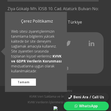
Ziya Gökalp Mh. İOSB 10. Cad. Atatürk Bulvarı No:
112/4
Çerez Politikamız
Başakşehir - İstanbul | Türkiye
Web sitesi ziyaretçilerimizin
tanımlama bilgilerini yüksek
kalitede bir site deneyimi
sağlamak amacıyla kullanırız.
Site ziyaretleri sırasında
toplanan kişisel verileriniz
KVVK
ve GDPR Verilerin Korunması
mevzuatlarına uygun olarak
© 1991 - 2023
kullanılmaktadır.
Tamam
KVKK Aydınlatma Metni
KVKK Veri Saklama ve İmha Politikası
Beni Ara / Call Us
KVKK Verilerin İşlenmesi ve Korunması
WhatsApp