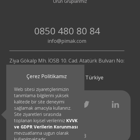
Ürün Gruplarımız
0850 480 80 84
info@pimak.com
Ziya Gökalp Mh. İOSB 10. Cad. Atatürk Bulvarı No:
112/4
Çerez Politikamız
Başakşehir - İstanbul | Türkiye
Web sitesi ziyaretçilerimizin
tanımlama bilgilerini yüksek
kalitede bir site deneyimi
sağlamak amacıyla kullanırız.
Site ziyaretleri sırasında
toplanan kişisel verileriniz
KVVK
ve GDPR Verilerin Korunması
mevzuatlarına uygun olarak
© 1991 - 2023
kullanılmaktadır.