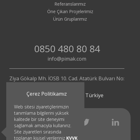
Referanslarımız
Öne Çıkan Projelerimiz
Ürün Gruplarımız
0850 480 80 84
info@pimak.com
Ziya Gökalp Mh. İOSB 10. Cad. Atatürk Bulvarı No:
112/4
Çerez Politikamız
Başakşehir - İstanbul | Türkiye
Web sitesi ziyaretçilerimizin
tanımlama bilgilerini yüksek
kalitede bir site deneyimi
sağlamak amacıyla kullanırız.
Site ziyaretleri sırasında
toplanan kişisel verileriniz
KVVK