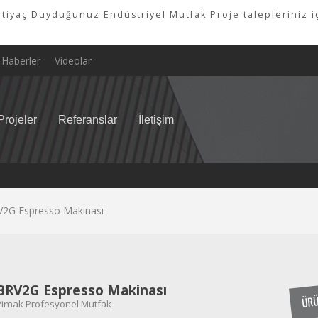
tiyaç Duyduğunuz Endüstriyel Mutfak Proje talepleriniz iç
Haberler
Videolar
Projeler
Referanslar
İletişim
2G Espresso Makinası
BRV2G Espresso Makinası
ÜRÜ
Pimak Profesyonel Mutfak