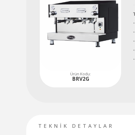
Tüm soru, talep ve ihtiyaçlarınız için hemen iletişime geçiniz...
480
80
84
Ürün Kodu:
BRV2G
TEKNİK DETAYLAR