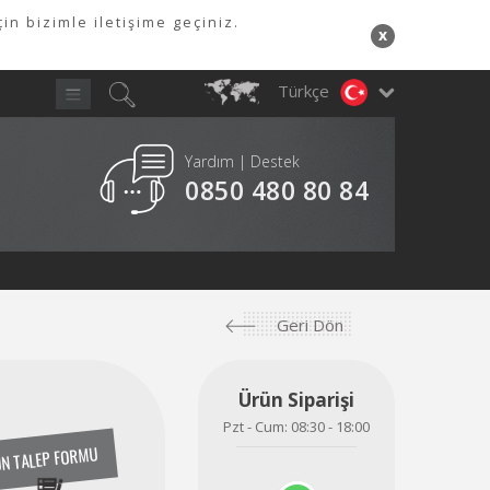
in bizimle iletişime geçiniz.
x
Türkçe
Yardım | Destek
Y
A
0850 480 80 84
Geri Dön
Ürün Siparişi
Pzt - Cum: 08:30 - 18:00
N TALEP FORMU