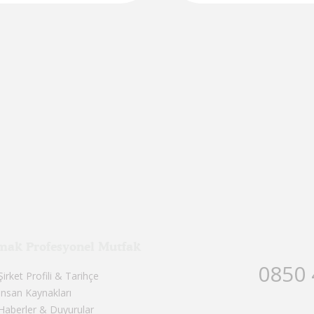
mak Profesyonel Mutfak
0850 
Şirket Profili & Tarihçe
İnsan Kaynakları
Haberler & Duyurular