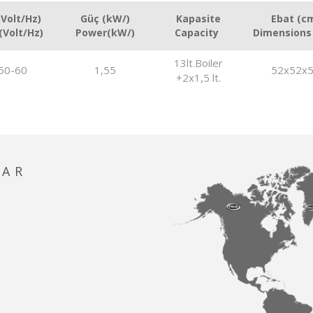
(Volt/Hz)
Güç (kW/)
Kapasite
Ebat (c
(Volt/Hz)
Power(kW/)
Capacity
Dimensions
13lt.Boiler
50-60
1,55
52x52x
+2x1,5 lt.
LAR