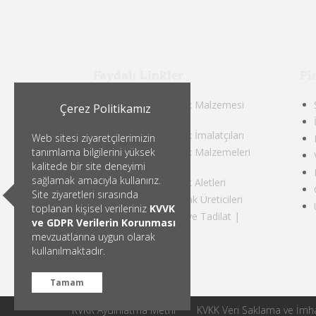
Faydalı Linkler
Pi
Endüstriyel Mutfak Malzemesi
Çerez Politikamız
Üreticileri
Endüstriyel Mutfak İmalatçıları
Web sitesi ziyaretçilerimizin
tanımlama bilgilerini yüksek
Endüstriyel Mutfak Malzemeleri
Satan Firmalar
kalitede bir site deneyimi
sağlamak amacıyla kullanırız.
Endüstriyel Mutfak Aletleri
Site ziyaretleri sırasında
Profesyonel Mutfak Üreticileri
toplanan kişisel verileriniz
KVVK
Mutfak Yenileme ve Tadilat |
ve GDPR Verilerin Korunması
Pimak
mevzuatlarına uygun olarak
kullanılmaktadır.
Tamam
KVKK Aydınlatma Metni
KVKK Veri Saklama ve İmha 