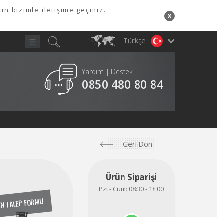
in bizimle iletişime geçiniz.
x
Türkçe
Yardım | Destek
Y
A
0850 480 80 84
Geri Dön
Ürün Siparişi
Pzt - Cum: 08:30 - 18:00
N TALEP FORMU