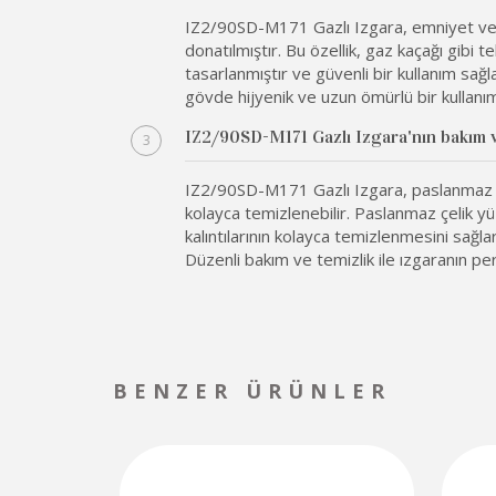
IZ2/90SD-M171 Gazlı Izgara, emniyet venti
donatılmıştır. Bu özellik, gaz kaçağı gibi t
tasarlanmıştır ve güvenli bir kullanım sağl
gövde hijyenik ve uzun ömürlü bir kullanı
IZ2/90SD-M171 Gazlı Izgara'nın bakım ve 
IZ2/90SD-M171 Gazlı Izgara, paslanmaz 
kolayca temizlenebilir. Paslanmaz çelik y
kalıntılarının kolayca temizlenmesini sağla
Düzenli bakım ve temizlik ile ızgaranın per
BENZER ÜRÜNLER