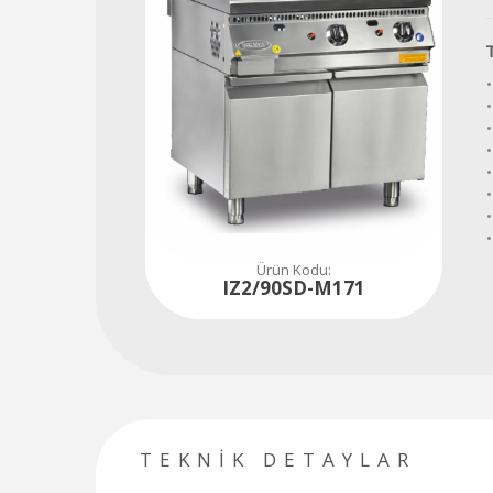
Tüm soru, talep ve ihtiyaçlarınız için hemen iletişime geçiniz...
480
80
84
Ürün Kodu:
IZ2/90SD-M171
TEKNİK DETAYLAR