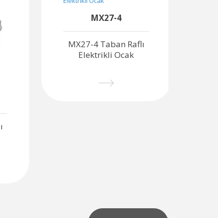
MX27-4
MX27-4 Taban Raflı
M
Elektrikli Ocak
ı