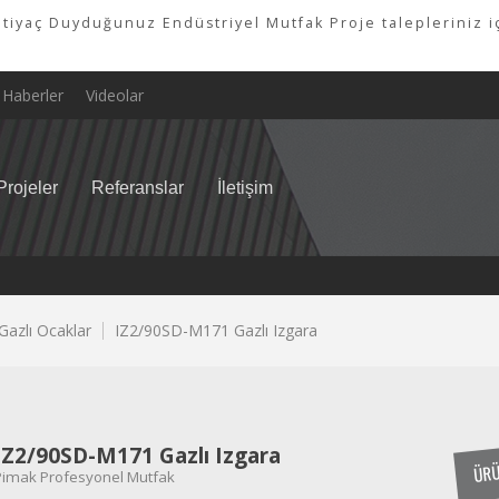
tiyaç Duyduğunuz Endüstriyel Mutfak Proje talepleriniz iç
Haberler
Videolar
Projeler
Referanslar
İletişim
e Gazlı Ocaklar
IZ2/90SD-M171 Gazlı Izgara
IZ2/90SD-M171 Gazlı Izgara
ÜRÜ
Pimak Profesyonel Mutfak