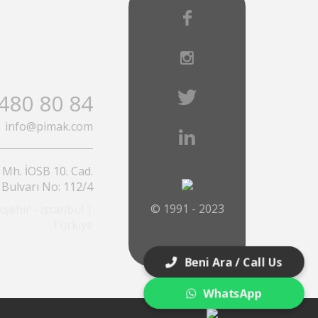
480 80 84
info@pimak.com
 Mh. İOSB 10. Cad.
 Bulvarı No: 112/4
© 1991 - 2023
şehir - İstanbul |
Türkiye
Beni Ara / Call Us
WhatsApp