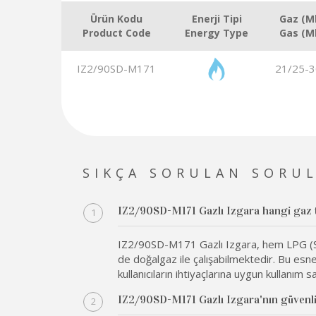
Ürün Kodu
Enerji Tipi
Gaz (M
Product Code
Energy Type
Gas (M
IZ2/90SD-M171
21/25-3
SIKÇA SORULAN SORU
IZ2/90SD-M171 Gazlı Izgara hangi gaz tür
IZ2/90SD-M171 Gazlı Izgara, hem LPG (Sıv
de doğalgaz ile çalışabilmektedir. Bu esnek
kullanıcıların ihtiyaçlarına uygun kullanım sa
IZ2/90SD-M171 Gazlı Izgara'nın güvenlik