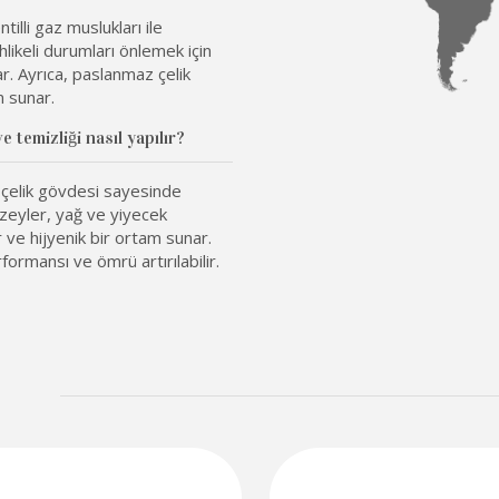
lli gaz muslukları ile
ehlikeli durumları önlemek için
ar. Ayrıca, paslanmaz çelik
m sunar.
temizliği nasıl yapılır?
çelik gövdesi sayesinde
üzeyler, yağ ve yiyecek
r ve hijyenik bir ortam sunar.
formansı ve ömrü artırılabilir.