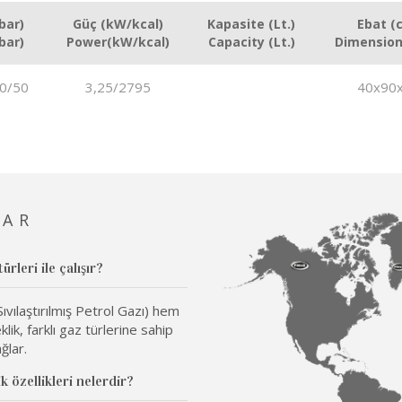
bar)
Güç (kW/kcal)
Kapasite (Lt.)
Ebat (
bar)
Power(kW/kcal)
Capacity (Lt.)
Dimension
0/50
3,25/2795
40x90
LAR
leri ile çalışır?
ılaştırılmış Petrol Gazı) hem
lik, farklı gaz türlerine sahip
ğlar.
 özellikleri nelerdir?