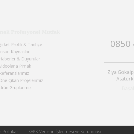
mak Profesyonel Mutfak
0850 
Şirket Profili & Tarihçe
İnsan Kaynakları
Haberler & Duyurular
Videolarla Pimak
Ziya Gökalp
Referanslarımız
Atatürk
Öne Çıkan Projelerimiz
Ürün Gruplarımız
Başak
Politikası
KVKK Verilerin İşlenmesi ve Korunması