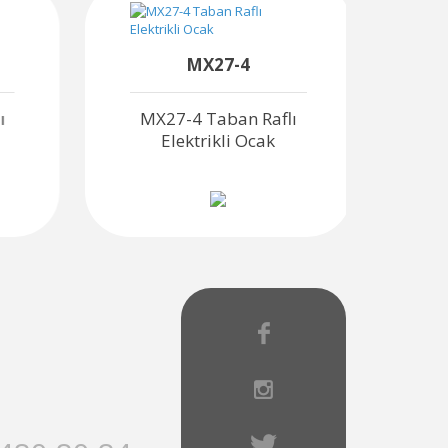
MX27-4
ı
MX27-4 Taban Raflı
M
Elektrikli Ocak