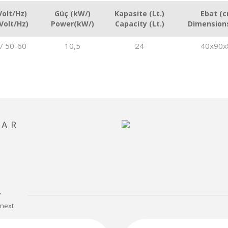
Volt/Hz)
Güç (kW/)
Kapasite (Lt.)
Ebat (
Volt/Hz)
Power(kW/)
Capacity (Lt.)
Dimension
/ 50-60
10,5
24
40x90x
LAR
v
next