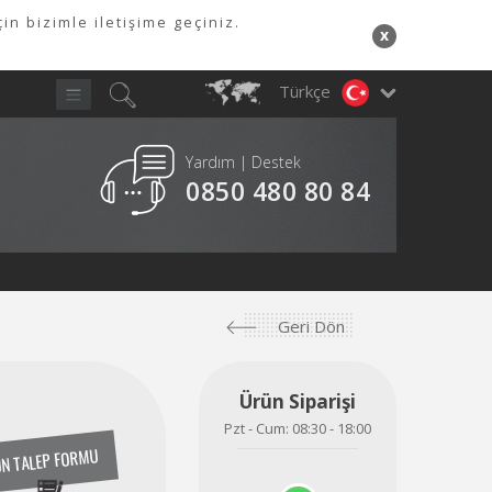
in bizimle iletişime geçiniz.
x
Türkçe
Yardım | Destek
Y
0850 480 80 84
A
Geri Dön
Ürün Siparişi
Pzt - Cum: 08:30 - 18:00
N TALEP FORMU