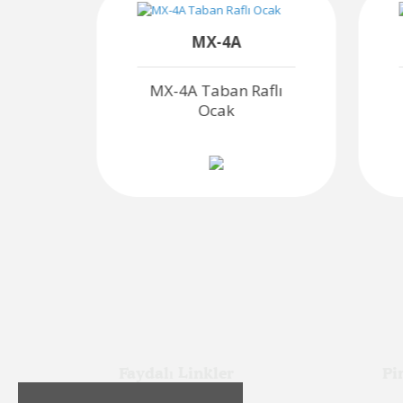
MX-4A
flı
MX-4A Taban Raflı
Ocak
Faydalı Linkler
Pi