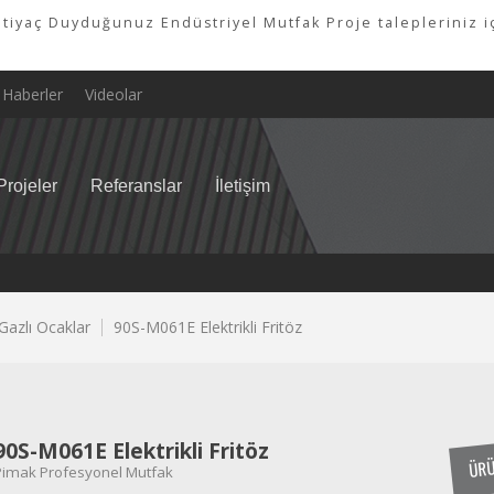
tiyaç Duyduğunuz Endüstriyel Mutfak Proje talepleriniz iç
Haberler
Videolar
Projeler
Referanslar
İletişim
e Gazlı Ocaklar
90S-M061E Elektrikli Fritöz
90S-M061E Elektrikli Fritöz
ÜRÜ
Pimak Profesyonel Mutfak