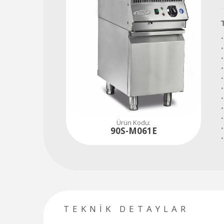
Tüm soru, talep ve ihtiyaçlarınız için hemen iletişime geçiniz...
480
80
84
Ürün Kodu:
90S-M061E
TEKNİK DETAYLAR