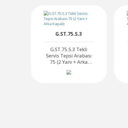
G.ST.75.S.3
li
G.ST.75.S.3 Tekli
bası
Servis Tepsi Arabası
lı)
75 (2 Yanı + Arka
Kapalı)