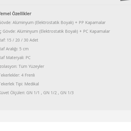
Temel Özellikler
Gövde: Alüminyum (Elektrostatik Boyalı) + PP Kapamalar
İç Gövde: Alüminyum (Elektrostatik Boyalı) + PC Kapamalar
Raf: 15 / 20 / 30 Adet
Raf Aralığı: 5 cm
Raf Materyali: PC
İzolasyon: Tüm Yüzeyler
ekerlekler: 4 Frenli
Tekerlek Tipi: Medikal
Küvet Ölçüleri: GN 1/1 , GN 1/2 , GN 1/3