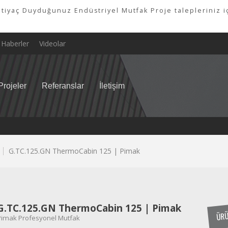
tiyaç Duyduğunuz Endüstriyel Mutfak Proje talepleriniz iç
Haberler
Videolar
Projeler
Referanslar
İletişim
G.TC.125.GN ThermoCabin 125 | Pimak
G.TC.125.GN ThermoCabin 125 | Pimak
ÜRÜ
Pimak Profesyonel Mutfak