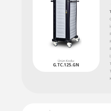
Tüm soru, talep ve ihtiyaçlarınız için hemen iletişime geçiniz...
480
80
84
Ürün Kodu:
T
G.TC.125.GN