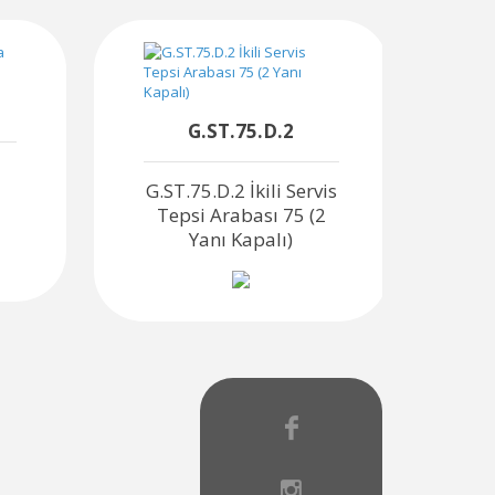
G.ST.75.D.2
G.ST.75.D.2 İkili Servis
G.S
Tepsi Arabası 75 (2
T
Yanı Kapalı)