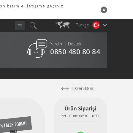
in bizimle iletişime geçiniz.
x
Türkçe
Yardım | Destek
Y
0850 480 80 84
A
Geri Dön
Ürün Siparişi
Pzt - Cum: 08:30 - 18:00
N TALEP FORMU