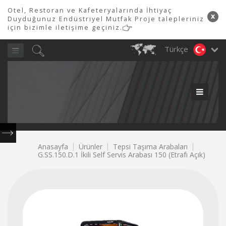
Otel, Restoran ve Kafeteryalarında İhtiyaç
x
Duyduğunuz Endüstriyel Mutfak Proje talepleriniz
için bizimle iletişime geçiniz.
Türkçe
ÜRÜN GRUPLARIMIZ
Ayın
Yılı
PİMAK
PROFESYONEL
MUTFAK LTD.
Tüm soru, talep ve ihtiyaçlarınız için hemen iletişime geçiniz...
600
Piliç
Endüstriyel
Et
Tepsi
Çamaşırhane
700
900
Döner
Kafeterya
Döner
Endüstriyel
Servis
Snack
Fırınlar
Çevirme
Kıyma
Soslama
Taşıma
&
ŞTİ.
Serisi
Serisi
Makineleri
Ekipmanları
Robotları
Buzdolabı
Hatları
Serisi
Makinesi
Makinesi
Makinesi
Arabaları
Bulaşıkhane
0850
480
Anasayfa
Ürünler
Tepsi Taşıma Arabaları
G.SS.150.D.1 İkili Self Servis Arabası 150 (Etrafı Açık)
80
84