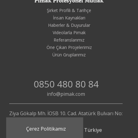
Pimak Profesyonel Mutfak
Şirket Profili & Tarihçe
İnsan Kaynakları
Haberler & Duyurular
Videolarla Pimak
Referanslarımız
Öne Çıkan Projelerimiz
Ürün Gruplarımız
0850 480 80 84
info@pimak.com
Ziya Gökalp Mh. İOSB 10. Cad. Atatürk Bulvarı No:
112/4
Çerez Politikamız
Başakşehir - İstanbul | Türkiye