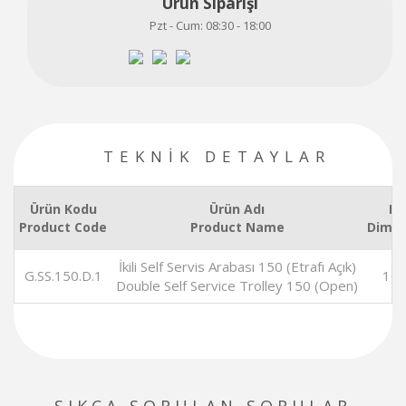
Ürün Siparişi
Pzt - Cum: 08:30 - 18:00
TEKNİK DETAYLAR
Ürün Kodu
Ürün Adı
Eb
Product Code
Product Name
Dimen
İkili Self Servis Arabası 150 (Etrafı Açık)
G.SS.150.D.1
104
Double Self Service Trolley 150 (Open)
SIKÇA SORULAN SORULAR