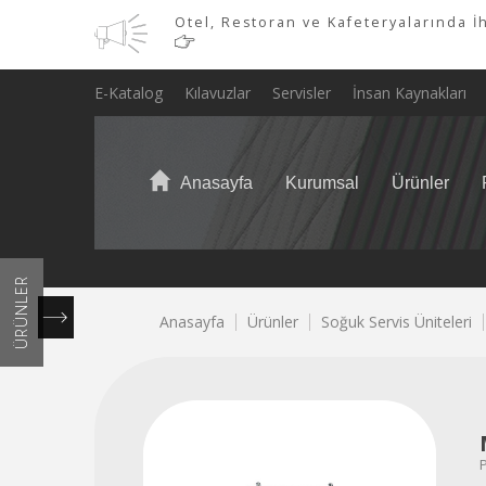
Otel, Restoran ve Kafeteryalarında İh
E-Katalog
Kılavuzlar
Servisler
İnsan Kaynakları
ÜRÜN GRUPLARIMIZ
Anasayfa
Kurumsal
Ürünler
PİMAK
PROFESYONEL
ÜRÜNLER
600
Piliç
Endüstriyel
Et
Tepsi
Çamaşırhane
MUTFAK LTD.
700
900
Döner
Kafeterya
Döner
Endüstriyel
Servis
Anasayfa
Ürünler
Soğuk Servis Üniteleri
Snack
Fırınlar
Çevirme
Kıyma
Soslama
Taşıma
&
ŞTİ.
Serisi
Serisi
Makineleri
Ekipmanları
Robotları
Buzdolabı
Hatları
Serisi
Makinesi
Makinesi
Makinesi
Arabaları
Bulaşıkhane
Copyright
Her
©
Hakkı
0850
2021
Saklıdır.