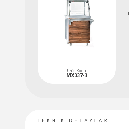
Tüm soru, talep ve ihtiyaçlarınız için hemen iletişime geçiniz...
480
80
84
•
Ürün Kodu:
MX037-3
TEKNİK DETAYLAR