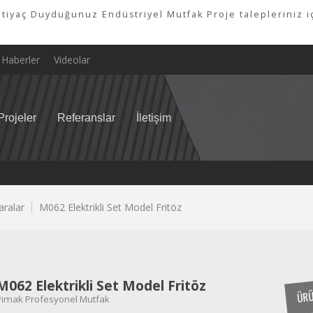
tiyaç Duyduğunuz Endüstriyel Mutfak Proje talepleriniz iç
Haberler
Videolar
Projeler
Referanslar
İletişim
garalar
M062 Elektrikli Set Model Fritöz
M062 Elektrikli Set Model Fritöz
ÜRÜ
Pimak Profesyonel Mutfak