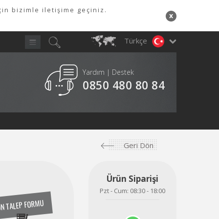
in bizimle iletişime geçiniz.
x
Türkçe
Yardım | Destek
Y
0850 480 80 84
A
Geri Dön
Ürün Siparişi
Pzt - Cum: 08:30 - 18:00
N TALEP FORMU