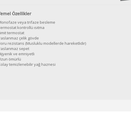
Temel Özellikler
Monofaze veya trifaze besleme
Termostat kontrollü ısıtma
imit termostat
Paslanmaz çelik gövde
Boru rezistans (Musluklu modellerde hareketlidir)
Paslanmaz sepet
ijyenik ve emniyetli
Uzun ömürlü
Kolay temizlenebilir yağ haznesi