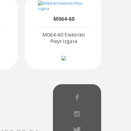
M064-60
i
M064-60 Elektrikli
M
Pleyt Izgara