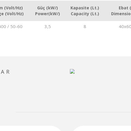
im (Volt/Hz)
Güç (kW/)
Kapasite (Lt.)
Ebat 
ge (Volt/Hz)
Power(kW/)
Capacity (Lt.)
Dimensio
00 / 50-60
3,5
8
40x6
LAR