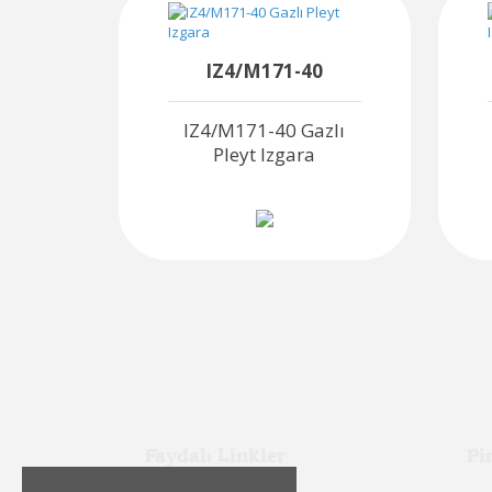
IZ4/M171-40
kli
IZ4/M171-40 Gazlı
odel
Pleyt Izgara
Faydalı Linkler
Pi