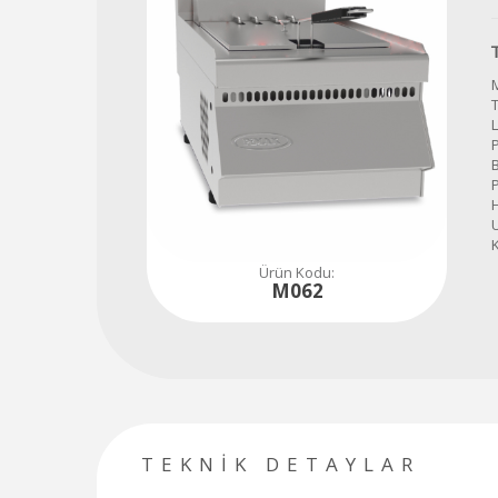
Tüm soru, talep ve ihtiyaçlarınız için hemen iletişime geçiniz...
480
80
84
L
H
Ürün Kodu:
M062
TEKNİK DETAYLAR