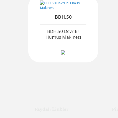
BDH.50
BDH.50 Devrilir
Humus Makinesı
Faydalı Linkler
Pi