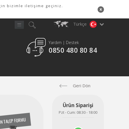
in bizimle iletişime geçiniz.
x
Türkçe
Yardım | Destek
Y
0850 480 80 84
A
Geri Dön
Ürün Siparişi
Pzt - Cum: 08:30 - 18:00
N TALEP FORMU