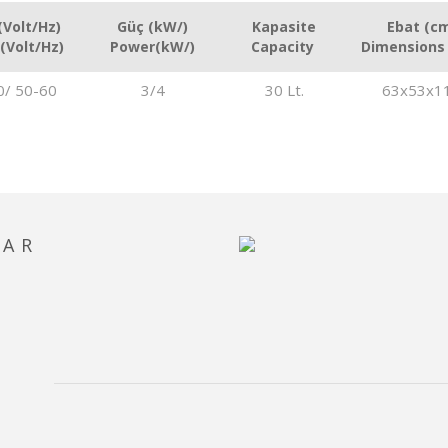
(Volt/Hz)
Güç (kW/)
Kapasite
Ebat (c
(Volt/Hz)
Power(kW/)
Capacity
Dimensions
0/ 50-60
3/4
30 Lt.
63x53x1
LAR