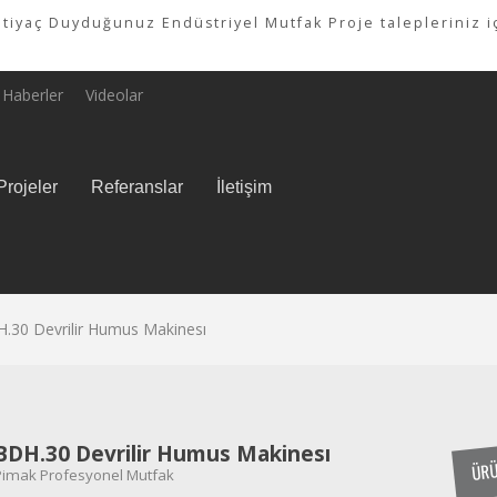
tiyaç Duyduğunuz Endüstriyel Mutfak Proje talepleriniz iç
Haberler
Videolar
Projeler
Referanslar
İletişim
.30 Devrilir Humus Makinesı
BDH.30 Devrilir Humus Makinesı
ÜRÜ
Pimak Profesyonel Mutfak