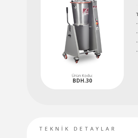
Tüm soru, talep ve ihtiyaçlarınız için hemen iletişime geçiniz...
480
80
84
Ürün Kodu:
BDH.30
TEKNİK DETAYLAR