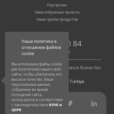
Портфолио
Наши избранные проекты
Наши группы продуктов
0850 480 80 84
Наша политика в
отношении файлов
info@pimak.com
cookie
Мы используем файлы cookie
Ziya Gökalp Mh. İOSB 10. Cad. Atatürk Bulvarı No:
для посетителей нашего веб-
112/4
сайта, чтобы обеспечить его
высокое качество. Ваши
Başakşehir - İstanbul | Türkiye
персональные данные,
собранные во время
посещений сайта,
используются в соответствии
с законодательством
KVVK и
GDPR
.