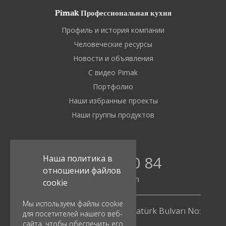
Pimak Профессиональная кухня
Профиль и история компании
Человеческие ресурсы
Новости и объявления
С видео Pimak
Портфолио
Наши избранные проекты
Наши группы продуктов
0850 480 80 84
Наша политика в
отношении файлов
info@pimak.com
cookie
Мы используем файлы cookie
Ziya Gökalp Mh. İOSB 10. Cad. Atatürk Bulvarı No:
для посетителей нашего веб-
112/4
сайта, чтобы обеспечить его