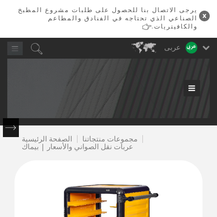
يرجى الاتصال بنا للحصول على طلبات مشروع المطبخ
x
الصناعي الذي تحتاجه في الفنادق والمطاعم
والكافيتريات.
عربى
مجموعات منتجاتنا
PİMAK
PROFESYONEL
MUTFAK LTD.
آلة
عربات
مفرمة
سلسلة
الغسيل
الدجاج
الثلاجة
معدات
سلسلة
سلسلة
خطوط
ماكينات
روبوتات
نقل
لحم
600
أفران
صلصة
وغسالة
ŞTİ
700
900
دونر
دونر
الخدمة
المشوي
الصناعية
الكافتيريا
سناك
صينية
اللحوم
صناعية
الصحون
0850
مجموعات منتجاتنا
480
الصفحة الرئيسية
عربات نقل الصواني والأسعار | بيماك
80
84