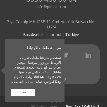
info@pimak.com
Ziya Gökalp Mh. İOSB 10. Cad. Atatürk Bulvarı No:
112/4
Başakşehir - İstanbul | Türkiye
سياسة ملفات الارتباط
تستخدم شركتنا ملفات تعريف
الارتباط من زوار موقعنا , لتوفير
تجربة مواقع عالية الجودة. تُستخدم
بياناتك الشخصية التي تم جمعها
KVVK و GDPR
.أثناء زيارات الموقع
© 1991 - 2023
وفقًا لقوانين حماية البيانات الخاصة بـ
حسنا
نص توضيح KVKK
سياسة تخزين وتدمير البيانات KVKK
Beni Ara / Call Us